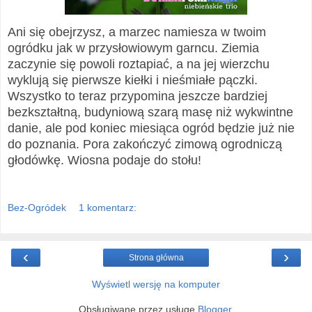
Ani się obejrzysz, a marzec namiesza w twoim
ogródku jak w przysłowiowym garncu. Ziemia
zaczynie się powoli roztapiać, a na jej wierzchu
wyklują się pierwsze kiełki i nieśmiałe pączki.
Wszystko to teraz przypomina jeszcze bardziej
bezkształtną, budyniową szarą masę niż wykwintne
danie, ale pod koniec miesiąca ogród będzie już nie
do poznania.
Pora zakończyć zimową ogrodniczą
głodówkę. Wiosna podaje do stołu!
Bez-Ogródek
1 komentarz:
‹
›
Strona główna
Wyświetl wersję na komputer
Obsługiwane przez usługę
Blogger
.