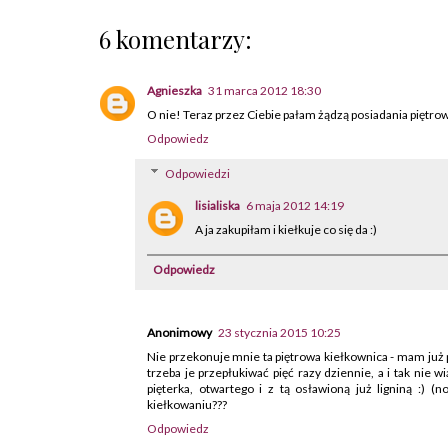
6 komentarzy:
Agnieszka
31 marca 2012 18:30
O nie! Teraz przez Ciebie pałam żądzą posiadania piętro
Odpowiedz
Odpowiedzi
lisialiska
6 maja 2012 14:19
A ja zakupiłam i kiełkuje co się da :)
Odpowiedz
Anonimowy
23 stycznia 2015 10:25
Nie przekonuje mnie ta piętrowa kiełkownica - mam już parę
trzeba je przepłukiwać pięć razy dziennie, a i tak n
pięterka, otwartego i z tą osławioną już ligniną :) 
kiełkowaniu???
Odpowiedz