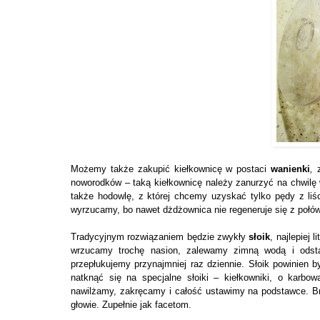
Możemy także zakupić kiełkownicę w postaci
wanienki
,
z
noworodków – taką kiełkownicę należy zanurzyć na chwilę 
także hodowlę, z której chcemy uzyskać tylko pędy z liś
wyrzucamy, bo nawet dżdżownica nie regeneruje się z połów
Tradycyjnym rozwiązaniem będzie zwykły
słoik
, najlepiej
wrzucamy trochę nasion, zalewamy zimną wodą i odsta
przepłukujemy przynajmniej raz dziennie. Słoik powinien
natknąć się na specjalne słoiki – kiełkowniki, o karbo
nawilżamy, zakręcamy i całość ustawimy na podstawce. Brz
głowie. Zupełnie jak facetom.