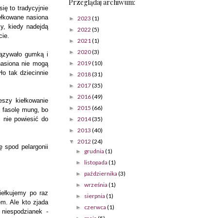
Przeglądaj archiwum:
się to tradycyjnie
iełkowane nasiona
2023
(1)
►
y, kiedy nadejdą
2022
(5)
►
cie.
2021
(1)
►
2020
(3)
►
iązywało gumką i
2019
(10)
►
nasiona nie mogą
o tak dziecinnie
2018
(31)
►
2017
(35)
►
2016
(49)
►
eszy kiełkowanie
2015
(66)
►
ć fasolę mung, bo
2014
(35)
i nie powiesić do
►
2013
(40)
►
2012
(24)
▼
 spod pelargonii
grudnia
(1)
►
listopada
(1)
►
października
(3)
►
września
(1)
►
iełkujemy po raz
sierpnia
(1)
►
em. Ale kto zjada
czerwca
(1)
►
niespodzianek -