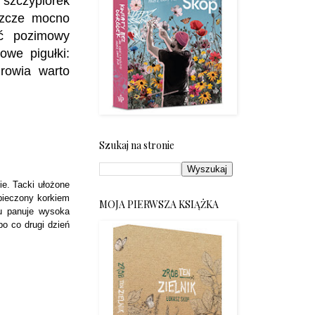
 szczypiorek
szcze mocno
ć pozimowy
owe pigułki:
rowia warto
Szukaj na stronie
e. Tacki ułożone
zpieczony korkiem
MOJA PIERWSZA KSIĄŻKA
u panuje wysoka
bo co drugi dzień