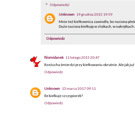
Odpowiedzi
Unknown
19 grudnia 2015 19:59
Mnie też kiełkownica zawiodła, bo nasiona pleś
Duże nasiona kiełkuję w słoikach, w nakrętkach 
Odpowiedz
filomidanek
11 lutego 2015 20:47
Rzeżucha śmierdzi przy kiełkowaniu okrutnie. Ale jak już 
Odpowiedz
Unknown
13 marca 2017 09:11
Ile kielkuje szczypiorek?
Odpowiedz