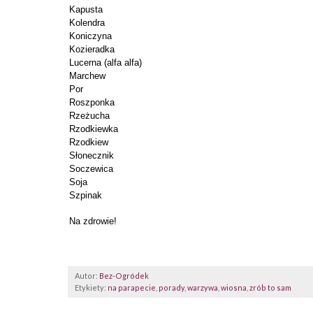
Kapusta
Kolendra
Koniczyna
Kozieradka
Lucerna (alfa alfa)
Marchew
Por
Roszponka
Rzeżucha
Rzodkiewka
Rzodkiew
Słonecznik
Soczewica
Soja
Szpinak
Na zdrowie!
Autor:
Bez-Ogródek
Etykiety:
na parapecie
,
porady
,
warzywa
,
wiosna
,
zrób to sam