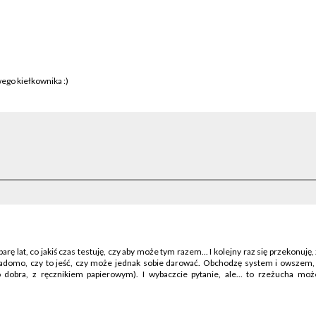
wego kiełkownika :)
 lat, co jakiś czas testuję, czy aby może tym razem... I kolejny raz się przekonuję, ż
ie wiadomo, czy to jeść, czy może jednak sobie darować. Obchodzę system i owsze
(no dobra, z ręcznikiem papierowym). I wybaczcie pytanie, ale... to rzeżucha mo