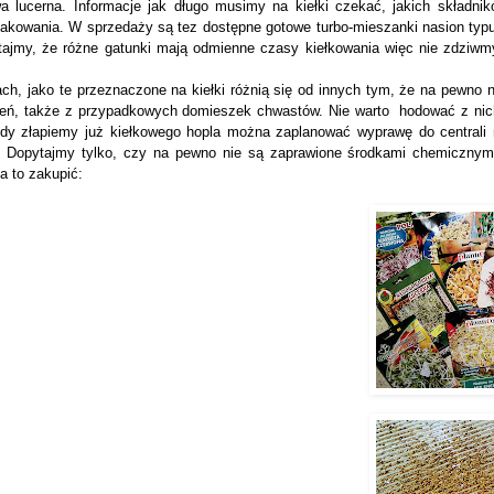
a lucerna. Informacje jak długo musimy na kiełki czekać, jakich składn
akowania. W sprzedaży są tez dostępne gotowe turbo-mieszanki nasion typu
ajmy, że różne gatunki mają odmienne czasy kiełkowania więc nie zdziwmy
h, jako te przeznaczone na kiełki różnią się od innych tym, że na pewno 
czeń, także z przypadkowych domieszek chwastów. Nie warto hodować z nic
dy złapiemy już kiełkowego hopla można zaplanować wyprawę do centrali n
ki. Dopytajmy tylko, czy na pewno nie są zaprawione środkami chemicznym
a to zakupić: