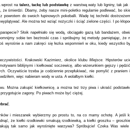
a wprost na
talerz, tackę lub podstawkę
z warstwą waty lub ligniny, tak jak 
a, że śmierdzi. Dbamy, żeby nasze mini-poletko regularnie podlewać, bo sk
z powrotem do swoich łupinowych pokeballi. Wadę tej techniki dostrzeżem
j wyplątywać. Ale można też wziąć nożyczki i ściąć zielone części. I po kłopo
 parapecie? Słoik napełniało się wodą, obciągało gazą lub bandażem, obw
omnijmy sobie ten beztroski czas i spróbujmy tej metody pamiętając, że 
coś wyrośnie a nam zakręci się łezka wspomnień w oku, kiedy wszystko był
eczywistości. Krakowski Kazimierz, okolice klubu
Miejsce.
Hipsterów uci
otywami biblijnymi i kiełkować soczewicę, albo wizerunkiem gejszy i pędzi
ch. Oczywiście trzeba je codziennie przepłukiwać, nie pomylić z praniem 
wdziłem, więc nabieram wody w usta. A wolałbym kiełki.
wu. Można zakupić kiełkownicę, a można też trzy piwa i ukraść podstawkę
 i przygotujcie zagony. Po piwach może być ciężej.
ybrać
.
ków i mieszanek wybierzmy po prostu to, na co mamy ochotę. A jeśli k
nąć, że kiełki rzodkiewki smakują rzodkiewką, a kiełki groszku – groszki
makują tak samo jak wyrośnięte warzywa? Spróbujcie! Czeka Was wiele 