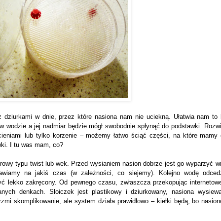
 dziurkami w dnie, przez które nasiona nam nie uciekną. Ułatwia nam to
w wodzie a jej nadmiar będzie mógł swobodnie spłynąć do podstawki. Rozwi
cieniami lub tylko korzenie – możemy łatwo ściąć części, na które mamy 
ki. I tu was mam, co?
 litrowy typu twist lub wek. Przed wysianiem nasion dobrze jest go wyparzyć w
wiamy na jakiś czas (w zależności, co siejemy). Kolejno wodę odce
 być lekko zakręcony. Od pewnego czasu, zwłaszcza przekopując internetow
wanych denkach. Słoiczek jest plastikowy i dziurkowany, nasiona wysiew
mi skomplikowanie, ale system działa prawidłowo – kiełki będą, bo nasion