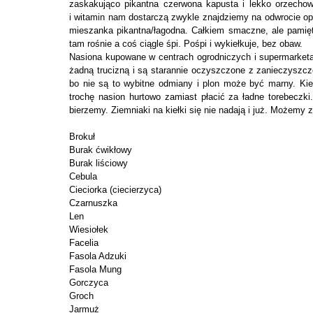
zaskakująco pikantna czerwona kapusta i lekko orzechow
i witamin nam dostarczą zwykle znajdziemy na odwrocie op
mieszanka pikantna/łagodna. Całkiem smaczne, ale pamięt
tam rośnie a coś ciągle śpi. Pośpi i wykiełkuje, bez obaw.
Nasiona kupowane w centrach ogrodniczych i supermarketac
żadną trucizną i są starannie oczyszczone z zanieczysz
bo nie są to wybitne odmiany i plon może być marny. Kie
trochę nasion hurtowo zamiast płacić za ładne torebecz
bierzemy. Ziemniaki na kiełki się nie nadają i już. Możemy z
Brokuł
Burak ćwikłowy
Burak liściowy
Cebula
Cieciorka (ciecierzyca)
Czarnuszka
Len
Wiesiołek
Facelia
Fasola Adzuki
Fasola Mung
Gorczyca
Groch
Jarmuż