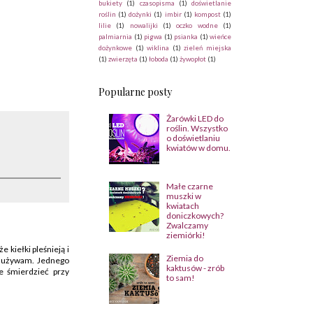
bukiety
(1)
czasopisma
(1)
doświetlanie
roślin
(1)
dożynki
(1)
imbir
(1)
kompost
(1)
lilie
(1)
nowalijki
(1)
oczko wodne
(1)
palmiarnia
(1)
pigwa
(1)
psianka
(1)
wieńce
dożynkowe
(1)
wiklina
(1)
zieleń miejska
(1)
zwierzęta
(1)
łoboda
(1)
żywopłot
(1)
Popularne posty
Żarówki LED do
roślin. Wszystko
o doświetlaniu
kwiatów w domu.
Małe czarne
muszki w
kwiatach
doniczkowych?
Zwalczamy
ziemiórki!
e kiełki pleśnieją i
Ziemia do
m, używam. Jednego
kaktusów - zrób
że śmierdzieć przy
to sam!