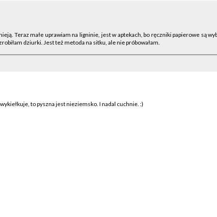
nieją. Teraz małe uprawiam na ligninie, jest w aptekach, bo ręczniki papierowe są w
zrobiłam dziurki. Jest też metoda na sitku, ale nie próbowałam.
wykiełkuje, to pyszna jest nieziemsko. I nadal cuchnie. :)