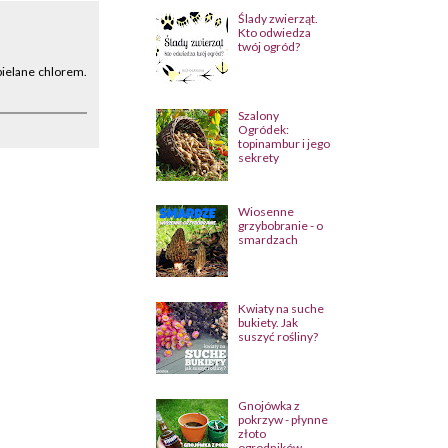
Ślady zwierząt.
Kto odwiedza
twój ogród?
ybielane chlorem.
Szalony
Ogródek:
topinambur i jego
sekrety
Wiosenne
grzybobranie - o
smardzach
Kwiaty na suche
bukiety. Jak
suszyć rośliny?
Gnojówka z
pokrzyw - płynne
złoto
ogrodników