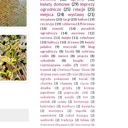
kwiaty domowe
(29)
imprezy
ogrodnicze
(25)
relacje
(25)
miejsca
(24)
wystawy
(21)
inicjatywy
(20)
targi
(20)
balkon
(19)
recenzje
(19)
szklarnia
(17)
krzewy
(16)
nowość
(14)
poradnik
ogrodniczy
(14)
wysiewy
(12)
nasiona
(11)
święta
(11)
cebulowe
(10)
kaktusy
(10)
drzewa
(9)
kwiaty
jadalne
(9)
storczyki
(9)
blog
ogrodniczy
(8)
fasola
(8)
ochrona
roślin
(8)
owoce
(8)
pnącza
(8)
szkodniki
(8)
książki
(7)
rozmnażanie roślin
(7)
GMO
(6)
trawnik
(6)
Chelsea Flower Show
(5)
drzewa owocowe
(5)
róże
(5)
zioła
(5)
ogrody pokazowe
(4)
burak
(3)
choinka
(3)
chwasty
(3)
cięcie
(3)
działka
(3)
grzyby
(3)
krzewy
jagodowe
(3)
papryczki chili
(3)
sukulenty
(3)
suszki
(3)
tvn
(3)
zielnik
(3)
cytaty
(2)
hortensje
(2)
kalendarz
(2)
konkurs
(2)
kosiarka
(2)
monstera
(2)
mączlik
(2)
nawożenie
(2)
robot koszący
(2)
sadzonki
(2)
tradycja
(2)
tykwa
(2)
Arboretum Wojsławice
(1)
Halo ziemia!
(1)