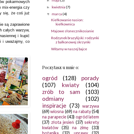
maja
(5)
►
ików pokarmowych
kwietnia
(7)
►
 mix-energia czy
 się, że coś już
marca
(4)
▼
Kiełkowanie nasion:
kiełkownica
nie są zaprawione
h całych warzyw,
Majowe słonecznikosianie
asiennej i kupić
Rodzynek brazylijski: rodzynki
i i uważajmy, co
z balkonowej skrzynki
Witamy w naszej bajce
Poczytasz u mnie o:
ogród
(128)
porady
(107)
kwiaty
(104)
zrób to sam
(103)
odmiany
(102)
inspiracje
(73)
warzywa
(69)
wiosna
(69)
na rabaty
(54)
na parapecie
(43)
ogród latem
(37)
złota jesień
(37)
sekrety
kwiatów
(35)
na zimę
(33)
botanika
(32)
uprawy
(32)