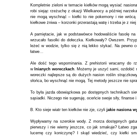
Kompletnie zieloni w temacie kiełków mogą wysiać nasion
robi siejąc rzeżuchę z okazji Wielkanocy a później narzek
nie mogą wyschnąć – kiełki to nie pokemony i nie wrócą 
kiełkowe żniwa – korzonki przerastają watę i trzeba je z nie
A pamiętacie, jak w podstawówce hodowaliście fasolę na
wrzucało fasolki do dołeczka. Kiełkowały? Owszem. Przyp
leżeć w wodzie, tylko się z nią lekko stykać. Na pewno 
łatwe…
Ale dość tego wspominania. Z prehistorii wracamy do rz
w
lnianych woreczkach
. Możemy je uszyć sami, ozdobić m
woreczki najlepsze są do dużych nasion roślin strączkowy
słońca, bo wyschnąć nie mogą. Tej metody jeszcze nie spra
To była jazda obowiązkowa po dostępnych technikach sie
sąsiadki. Niczego nie sugeruję, oceńcie swoje siły, finanse
B. Kto sieje wiatr ten kiełków nie zje, czyli
jakie nasiona w
Wypływamy na szerokie wody. Z morza dostępnych gatun
pierwszy i nie wiemy jeszcze, co jak smakuje? Łatwo zgad
lucernę czy koniczynę? I skąd wiedzieć, czy kiełki s