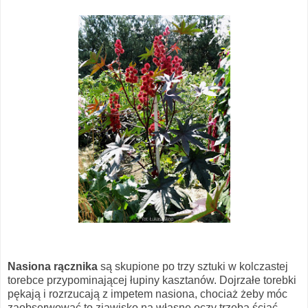
Nasiona rącznika
są skupione po trzy sztuki w kolczastej
torebce przypominającej łupiny kasztanów. Dojrzałe torebki
pękają i rozrzucają z impetem nasiona, chociaż żeby móc
zaobserwować to zjawisko na własne oczy trzeba ściąć