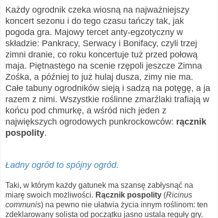
Każdy ogrodnik czeka wiosną na najważniejszy
koncert sezonu i do tego czasu tańczy tak, jak
pogoda gra. Majowy tercet anty-egzotyczny w
składzie: Pankracy, Serwacy i Bonifacy, czyli trzej
zimni dranie, co roku koncertuje tuż przed połową
maja. Piętnastego na scenie rzępoli jeszcze Zimna
Zośka, a później to już hulaj dusza, zimy nie ma.
Całe tabuny ogrodników sieją i sadzą na potęgę, a ja
razem z nimi. Wszystkie roślinne zmarźlaki trafiają w
końcu pod chmurkę, a wśród nich jeden z
największych ogrodowych punkrockowców:
rącznik
pospolity
.
Ładny ogród to spójny ogród.
Taki, w którym każdy gatunek ma szansę zabłysnąć na
miarę swoich możliwości.
Rącznik pospolity
(
Ricinus
communis
) na pewno nie ułatwia życia innym roślinom: ten
zdeklarowany solista od początku jasno ustala reguły gry.