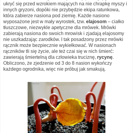
ukryć się przed wzrokiem mających na nie chrapkę myszy i
innych gryzoni, dopóki nie przybędzie ekipa ratunkowa,
która zabierze nasiona pod ziemię. Każde nasiono
wyposażone jest w mały wyrostek, tzw.
elajosom
– ciałko
tłuszczowe, niezwykle apetyczne dla mrówek. Mrówki
zabierają nasiona do swoich mrowisk i zjadają elajosomy
nie uszkadzając zarodków. I tak posadzony przez mrówki
rącznik może bezpiecznie wykiełkować. W nasionach
rączników tli się życie, ale też czai się w nich śmierć:
zawierają śmiertelną dla człowieka truciznę,
rycynę
.
Obliczono, że zjedzenie od 3 do 8 nasion wykończy
każdego ogrodnika, więc nie próbuj jak smakują.