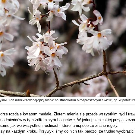
lniki. Ten niski krzew najlepiej rośnie na stanowisku o rozproszonym świetle, np. w pobliżu
drze rozdaje kwiatom medale. Złotem mienią się przede wszystkim łąki i traw
uka odmieńców w tym żółto-białym bogactwie. W jednej niebieskiej przylaszcz
 samo jak we wszystkich roślinach, które łamią dobrze znane reguły.
oczy na każdym kroku. Przywykliśmy do nich tak bardzo, że trudno wyobrazić 