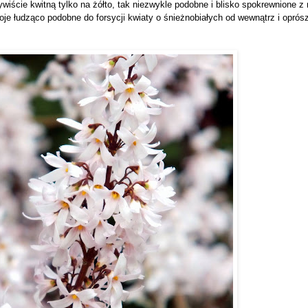
zywiście kwitną tylko na żółto, tak niezwykle podobne i blisko spokrewnione z
woje łudząco podobne do forsycji kwiaty o śnieżnobiałych od wewnątrz i opró