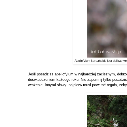
Abeliofylum koreańskie jest delikatny
Jeśli posadzisz abeliofylum w najbardziej zacisznym, dobr
doświadczeniem każdego roku. Nie zapomnij tylko posadzić te
wrażenie. Innymi słowy: najpierw musi powstać reguła, żeb