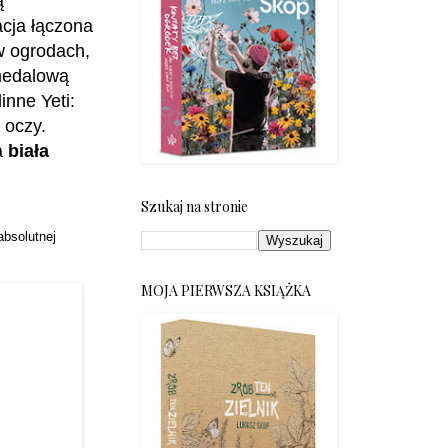
ą
acja łączona
w ogrodach,
 medalową
inne Yeti:
 oczy.
a
biała
Szukaj na stronie
absolutnej
MOJA PIERWSZA KSIĄŻKA