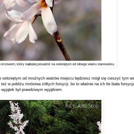
m krzewem, który najlepiej posadzić na osłoniętym od silnego wiatru stanowisku.
ze osłoniętym od mroźnych wiatrów miejscu będziesz mógł się cieszyć tym w
ż w pobliżu mnóstwa żółtych forsycji, bo to właśnie na ich tle biała forsycj
y wyjątek był prawdziwym wyjątkiem.