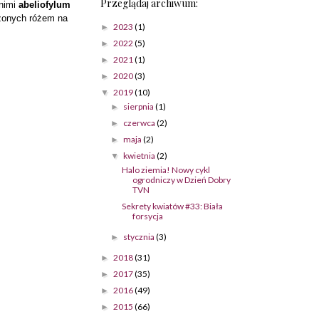
Przeglądaj archiwum:
 nimi
abeliofylum
szonych różem na
2023
(1)
►
2022
(5)
►
2021
(1)
►
2020
(3)
►
2019
(10)
▼
sierpnia
(1)
►
czerwca
(2)
►
maja
(2)
►
kwietnia
(2)
▼
Halo ziemia! Nowy cykl
ogrodniczy w Dzień Dobry
TVN
Sekrety kwiatów #33: Biała
forsycja
stycznia
(3)
►
2018
(31)
►
2017
(35)
►
2016
(49)
►
2015
(66)
►