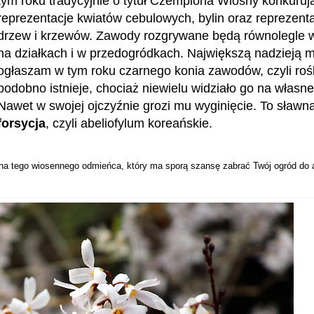
tym roku tradycyjnie o tytuł Czempiona Wiosny konkuruj
reprezentacje kwiatów cebulowych, bylin oraz reprezent
drzew i krzewów. Zawody rozgrywane będą równolegle 
na działkach i w przedogródkach. Największą nadzieją
ogłaszam w tym roku czarnego konia zawodów, czyli rośl
podobno istnieje, chociaż niewielu widziało go na własne
Nawet w swojej ojczyźnie grozi mu wyginięcie. To sławn
forsycja
, czyli abeliofylum koreańskie.
 na tego wiosennego odmieńca, który ma sporą szansę zabrać Twój ogród do 