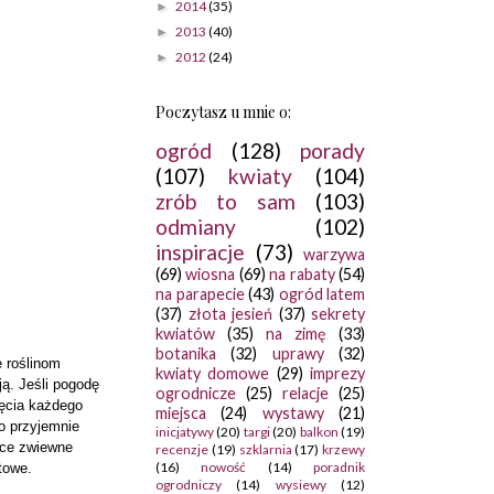
2014
(35)
►
2013
(40)
►
2012
(24)
►
Poczytasz u mnie o:
ogród
(128)
porady
(107)
kwiaty
(104)
zrób to sam
(103)
odmiany
(102)
inspiracje
(73)
warzywa
(69)
wiosna
(69)
na rabaty
(54)
na parapecie
(43)
ogród latem
(37)
złota jesień
(37)
sekrety
kwiatów
(35)
na zimę
(33)
botanika
(32)
uprawy
(32)
e roślinom
kwiaty domowe
(29)
imprezy
ją. Jeśli pogodę
ogrodnicze
(25)
relacje
(25)
jęcia każdego
miejsca
(24)
wystawy
(21)
bo przyjemnie
inicjatywy
(20)
targi
(20)
balkon
(19)
ące zwiewne
recenzje
(19)
szklarnia
(17)
krzewy
(16)
nowość
(14)
poradnik
towe.
ogrodniczy
(14)
wysiewy
(12)