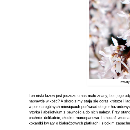
Kwiaty 
Ten niski krzew jest jeszcze u nas mało znany, bo i jego od
naprawdę w kość? A skoro zimy stają się coraz krótsze i łag
w poszczególnych miesiącach porównać do gier hazardowych,
ryzyka i abeliofylum z pewnością do nich należy. Przy standa
pachnie: delikatnie, słodko, marcepanowo. I chociaż wiosn
kokardki kwiaty o białoróżowych płatkach i słodkim zapach