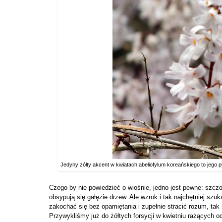
Jedyny żółty akcent w kwiatach abeliofylum koreańskiego to jego py
Czego by nie powiedzieć o wiośnie, jedno jest pewne: szczo
obsypują się gałęzie drzew. Ale wzrok i tak najchętniej sz
zakochać się bez opamiętania i zupełnie stracić rozum, tak
Przywykliśmy już do żółtych forsycji w kwietniu rażących 