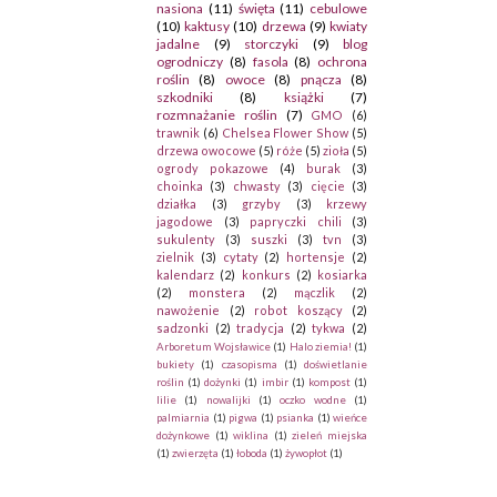
nasiona
(11)
święta
(11)
cebulowe
(10)
kaktusy
(10)
drzewa
(9)
kwiaty
jadalne
(9)
storczyki
(9)
blog
ogrodniczy
(8)
fasola
(8)
ochrona
roślin
(8)
owoce
(8)
pnącza
(8)
szkodniki
(8)
książki
(7)
rozmnażanie roślin
(7)
GMO
(6)
trawnik
(6)
Chelsea Flower Show
(5)
drzewa owocowe
(5)
róże
(5)
zioła
(5)
ogrody pokazowe
(4)
burak
(3)
choinka
(3)
chwasty
(3)
cięcie
(3)
działka
(3)
grzyby
(3)
krzewy
jagodowe
(3)
papryczki chili
(3)
sukulenty
(3)
suszki
(3)
tvn
(3)
zielnik
(3)
cytaty
(2)
hortensje
(2)
kalendarz
(2)
konkurs
(2)
kosiarka
(2)
monstera
(2)
mączlik
(2)
nawożenie
(2)
robot koszący
(2)
sadzonki
(2)
tradycja
(2)
tykwa
(2)
Arboretum Wojsławice
(1)
Halo ziemia!
(1)
bukiety
(1)
czasopisma
(1)
doświetlanie
roślin
(1)
dożynki
(1)
imbir
(1)
kompost
(1)
lilie
(1)
nowalijki
(1)
oczko wodne
(1)
palmiarnia
(1)
pigwa
(1)
psianka
(1)
wieńce
dożynkowe
(1)
wiklina
(1)
zieleń miejska
(1)
zwierzęta
(1)
łoboda
(1)
żywopłot
(1)