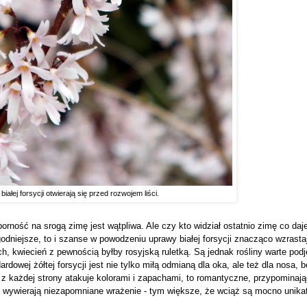
białej forsycji otwierają się przed rozwojem liści.
porność na srogą zimę jest wątpliwa. Ale czy kto widział ostatnio zimę co daj
odniejsze, to i szanse w powodzeniu uprawy białej forsycji znacząco wzrasta
 kwiecień z pewnością byłby rosyjską ruletką. Są jednak rośliny warte pod
rdowej żółtej forsycji jest nie tylko miłą odmianą dla oka, ale też dla nosa, 
a z każdej strony atakuje kolorami i zapachami, to romantyczne, przypominaj
u wywierają niezapomniane wrażenie - tym większe, że wciąż są mocno unika